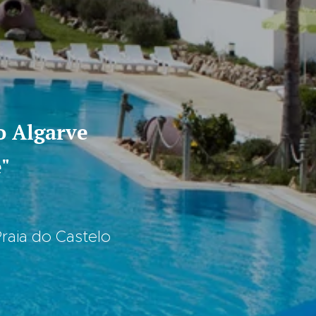
 no Algarve
"
Praia do Castelo