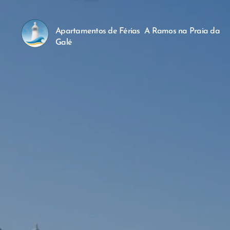
Apartamentos de Férias A Ramos na Praia da
Galé