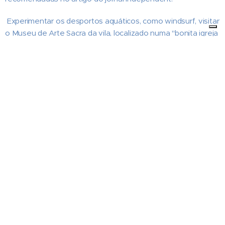
Experimentar os desportos aquáticos, como windsurf, visitar
o Museu de Arte Sacra da vila, localizado numa "bonita igreja
do século XVIII", fazer um mini-cruzeiros pelas grutas das
praias locais ou uma visita guiada à cidade através do mini-
comboio Turis Trem são outras das atividades sugeridas.
O artigo salienta ainda a excelente relação qualidade-preço
na maior parte dos serviços oferecidos, sobretudo na área
da restauração e da hotelaria.
"É essa a felicidade de visitar Portugal - tem o sol, algumas
das melhores praias da Europa e, mesmo na época alta de
verão, oferece uma excelente relação qualidade preço",
conclui o artigo do jornal irlandês, que acrescenta ainda uma
visita às praias próximas de Albufeira, como Tavira, Olhos de
Água e Carvoeiro.
Fonte: https://boasnoticias.pt/