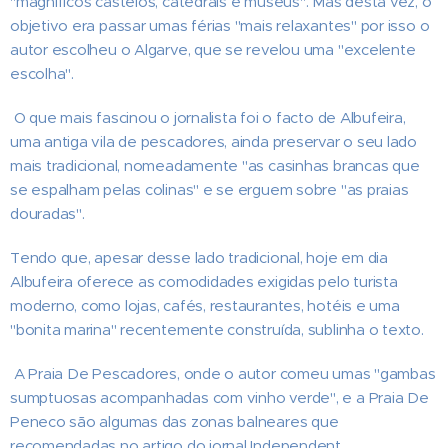
"magníficos castelos, catedrais e museus". Mas desta vez, o
objetivo era passar umas férias "mais relaxantes" por isso o
autor escolheu o Algarve, que se revelou uma "excelente
escolha".
O que mais fascinou o jornalista foi o facto de Albufeira,
uma antiga vila de pescadores, ainda preservar o seu lado
mais tradicional, nomeadamente "as casinhas brancas que
se espalham pelas colinas" e se erguem sobre "as praias
douradas".
Tendo que, apesar desse lado tradicional, hoje em dia
Albufeira oferece as comodidades exigidas pelo turista
moderno, como lojas, cafés, restaurantes, hotéis e uma
"bonita marina" recentemente construída, sublinha o texto.
A Praia De Pescadores, onde o autor comeu umas "gambas
sumptuosas acompanhadas com vinho verde", e a Praia De
Peneco são algumas das zonas balneares que
recomendadas no artigo do jornal Independent.