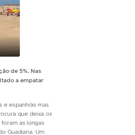
ação de 5%. Nas
oltado a empatar
ais e espanhóis mas
ocura que deixa os
a foram as longas
 do Guadiana. Um