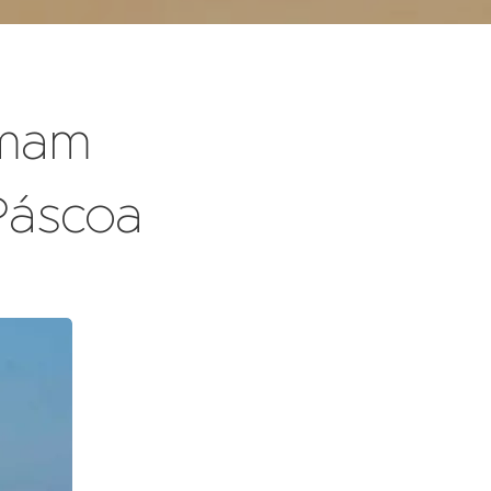
imam
 Páscoa