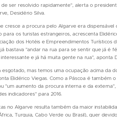
de ser resolvido rapidamente", alerta o president
ve, Desidério Silva.
cresce a procura pelo Algarve era dispensável 
 para os turistas estrangeiros, acrescenta Elidéric
ciação dos Hotéis e Empreendimentos Turísticos d
á bastava "andar na rua para se sentir que já é fé
nteressante e já há muita gente na rua", aponta De
á esgotado, mas temos uma ocupação acima da d
nta Elidérico Viegas. Como a Páscoa é também o 
stou "um aumento da procura interna e da externa", 
es indicadores" para 2016.
as no Algarve resulta também da maior instabilid
África, Turquia, Cabo Verde ou Brasil), quer devid