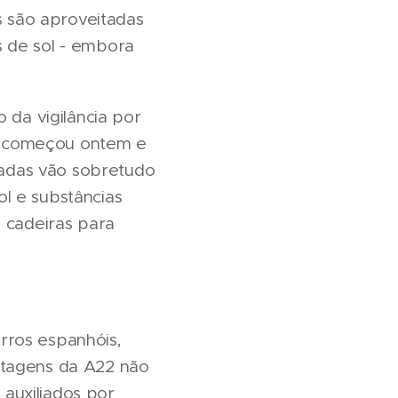
as são aproveitadas
s de sol - embora
da vigilância por
e começou ontem e
radas vão sobretudo
l e substâncias
e cadeiras para
rros espanhóis,
ortagens da A22 não
auxiliados por