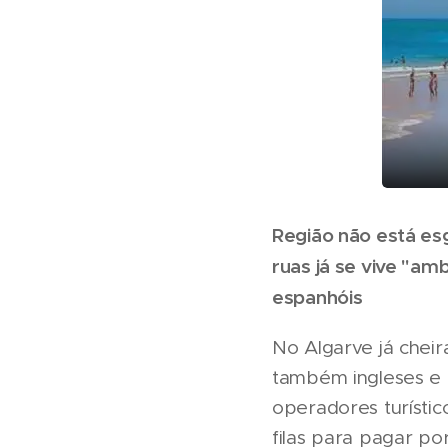
Região não está es
ruas já se vive "a
espanhóis
No Algarve já cheir
também ingleses e 
operadores turístic
filas para pagar p