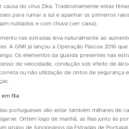
or causa do vírus Zika. Tradicionalmente estas féri
ses para rumar a sul e apanhar os primeiros raio
jam nublados e com chuva (ver caixa).
ento nas estradas leva naturalmente ao aumento 
des. A GNR já lançou a Operação Páscoa 2016 qu
ingo. Os elementos da guarda presentes nas est
cesso de velocidade, condução sob efeito de álcoo
ncorreta ou não utilização de cintos de segurança 
ças.
em fila
radas portugueses vão estar também milhares de ca
lgarve. Ontem logo de manhã, as filas junto às p
m grupo de funcionários da Estradas de Portugal, 