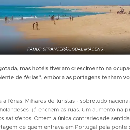
PAULO SPRANGER/GLOBAL IMAGENS
gotada, mas hotéis tiveram crescimento na ocup
mbiente de férias", embora as portagens tenham v
a a férias. Milhares de turistas - sobretudo nacion
holandeses -já enchem as ruas. Um aumento na pr
os satisfeitos. Ontem a única contrariedade sentid
ortagem de quem entrava em Portugal pela ponte