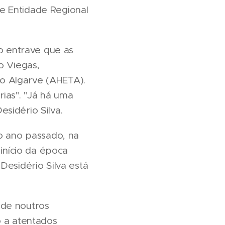
e Entidade Regional
o entrave que as
o Viegas,
o Algarve (AHETA).
rias". "Já há uma
sidério Silva.
o ano passado, na
início da época
Desidério Silva está
ade noutros
o a atentados