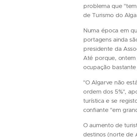
problema que "tem 
de Turismo do Algar
Numa época em que 
portagens ainda são
presidente da Asso
Até porque, ontem j
ocupação bastante i
"O Algarve não est
ordem dos 5%", apo
turística e se regi
confiante "em grand
O aumento de turist
destinos (norte de 