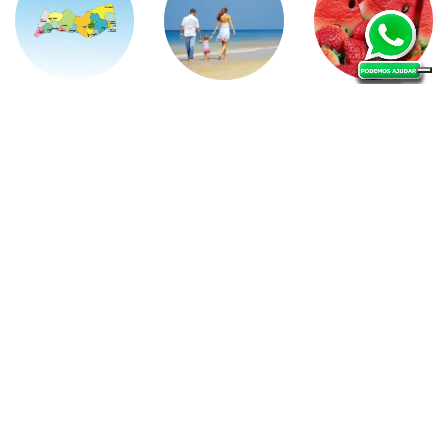
5 alimentos
para levar
Algarve.
Portugueses e
Destino de
espanhóis
para a praia
férias cada
animam
vez mais
Algarve
desejado
durante as
férias da
23.03.2016
Páscoa
VOLTAR TOPO
|
HOME
|
T1 ALDEIA DA GALÉ
|
T2 ALDEIA DA GALÉ
|
T1 PALMEIRA GALÉ
|
RESERVAS
|
INFORMAÇÕES
|
VIDEO
|
NEWSLLETER