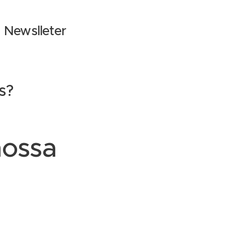
a Newslleter
s?
nossa