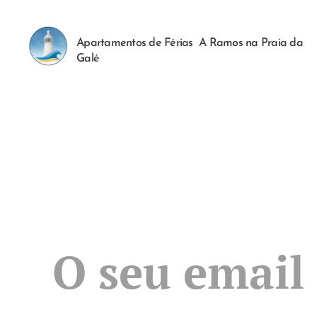
Apartamentos de Férias A Ramos na Praia da
Galé
O seu email