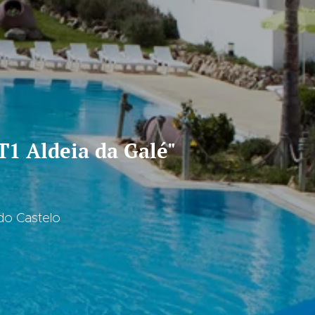
ldeia da Galé"
 do Castelo