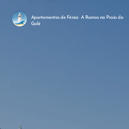
Apartamentos de Férias A Ramos na Praia da
Galé