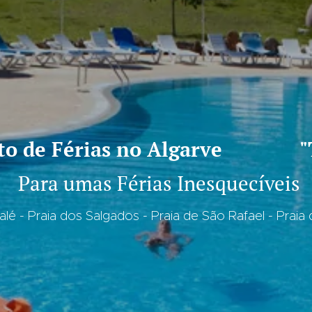
e Férias no Algarve "T1 A
Para umas Férias Inesquecíveis
alé - Praia dos Salgados - Praia de São Rafael - Praia