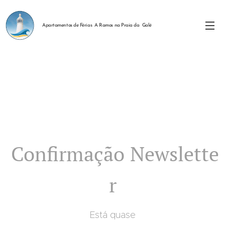
Apartamentos de Férias A Ramos na Praia da Galé
Confirmação
Newslette
r
Está quase